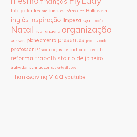
FlyLady
mesmo
finanças
fotografia
Halloween
freebie
funciona
férias
Gato
inglês
inspiração
limpeza
loja
luxação
Natal
organização
não funciona
presentes
planejamento
passeio
produtividade
professor
Páscoa
raças de cachorros
receita
reforma trabalhista
rio de janeiro
Salvador
schnauzer
sustentabilidade
vida
Thanksgiving
youtube