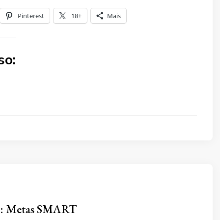
Pinterest
18+
Mais
so:
e: Metas SMART