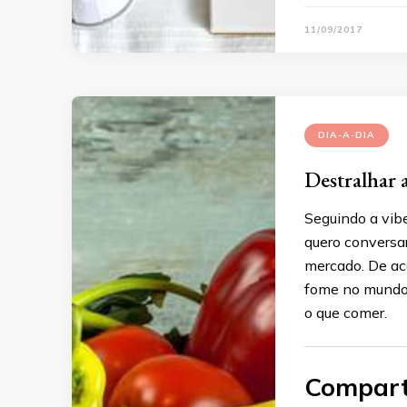
11/09/2017
DIA-A-DIA
Destralhar a
Seguindo a vibe
quero conversar
mercado. De a
fome no mundo.
o que comer.
Compart