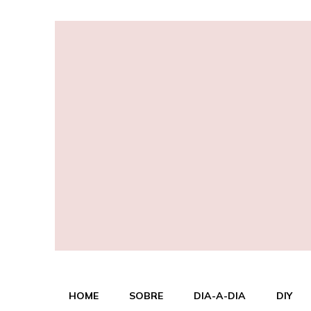
Dizer o que?
A vida, com seus altos e baixos
HOME
SOBRE
DIA-A-DIA
DIY