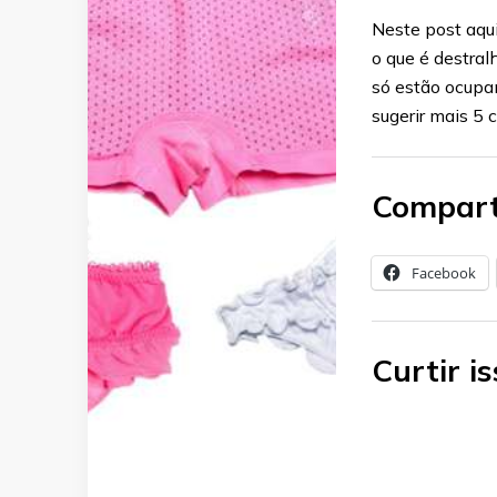
Neste post aqui
o que é destral
só estão ocupa
sugerir mais 5 c
Compart
Facebook
Curtir is