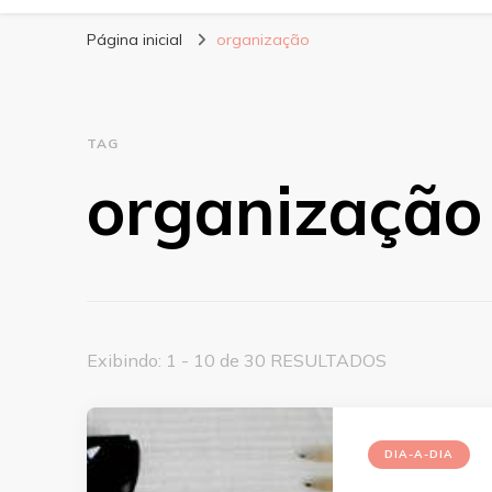
Página inicial
organização
TAG
organização
Exibindo: 1 - 10 de 30 RESULTADOS
DIA-A-DIA