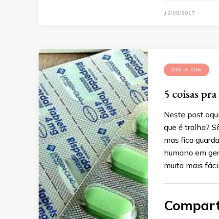
16/08/2017
DIA-A-DIA
5 coisas pr
Neste post aqui
que é tralha? S
mas fica guard
humano em gera
muito mais fáci
Compart