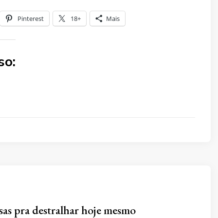
Pinterest
18+
Mais
so:
isas pra destralhar hoje mesmo