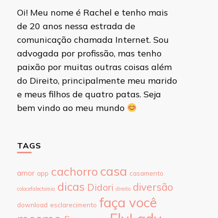
Oi! Meu nome é Rachel e tenho mais
de 20 anos nessa estrada de
comunicação chamada Internet. Sou
advogada por profissão, mas tenho
paixão por muitas outras coisas além
do Direito, principalmente meu marido
e meus filhos de quatro patas. Seja
bem vindo ao meu mundo
TAGS
casa
cachorro
amor
app
casamento
dicas
diversão
Didori
colocefalectomia
direito
faça você
download
esclarecimento