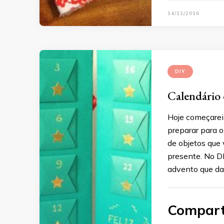
14/12/2016
DIY
Calendário
Hoje começarei 
preparar para o
de objetos que 
presente. No DI
advento que da
Compart