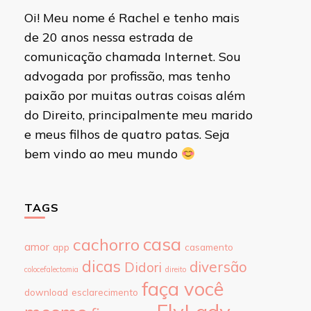
Oi! Meu nome é Rachel e tenho mais
de 20 anos nessa estrada de
comunicação chamada Internet. Sou
advogada por profissão, mas tenho
paixão por muitas outras coisas além
do Direito, principalmente meu marido
e meus filhos de quatro patas. Seja
bem vindo ao meu mundo
TAGS
casa
cachorro
amor
app
casamento
dicas
diversão
Didori
colocefalectomia
direito
faça você
download
esclarecimento