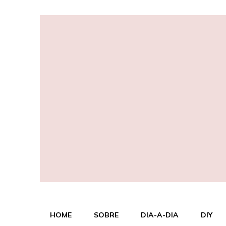
Dizer o que?
A vida, com seus altos e baixos
HOME
SOBRE
DIA-A-DIA
DIY