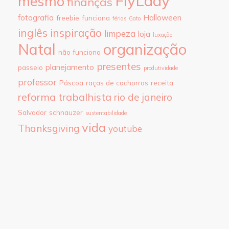
FlyLady
mesmo
finanças
fotografia
Halloween
freebie
funciona
férias
Gato
inglês
inspiração
limpeza
loja
luxação
Natal
organização
não funciona
presentes
planejamento
passeio
produtividade
professor
Páscoa
raças de cachorros
receita
reforma trabalhista
rio de janeiro
Salvador
schnauzer
sustentabilidade
vida
Thanksgiving
youtube