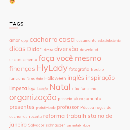
TAGS
casa
cachorro
amor
app
casamento
colocefalectomia
dicas
diversão
Didori
download
direito
faça você mesmo
esclarecimento
FlyLady
finanças
fotografia
freebie
inglês
inspiração
Halloween
funciona
férias
Gato
Natal
limpeza
loja
não funciona
luxação
organização
planejamento
passeio
presentes
professor
Páscoa
raças de
produtividade
reforma trabalhista
rio de
cachorros
receita
janeiro
Salvador
schnauzer
sustentabilidade