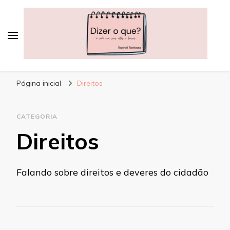
Dizer o que?
A vida, com seus altos e baixos
Página inicial
Direitos
CATEGORIA
Direitos
Falando sobre direitos e deveres do cidadão