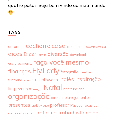
quatro patas. Seja bem vindo ao meu mundo
TAGS
casa
cachorro
amor
app
casamento
colocefalectomia
dicas
diversão
Didori
download
direito
faça você mesmo
esclarecimento
FlyLady
finanças
fotografia
freebie
inglês
inspiração
Halloween
funciona
férias
Gato
Natal
limpeza
loja
não funciona
luxação
organização
planejamento
passeio
presentes
professor
Páscoa
raças de
produtividade
reforma trabalhista
rio de
cachorros
receita