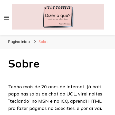
Dizer o que?
A vida, com seus altos e baixos
Página inicial
Sobre
Sobre
Tenho mais de 20 anos de Internet. Já bati
papo nas salas de chat do UOL, virei noites
“teclando” no MSN e no ICQ, aprendi HTML
pra fazer páginas no Goecities, e por aí vai.