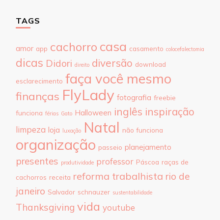
TAGS
casa
cachorro
amor
app
casamento
colocefalectomia
dicas
diversão
Didori
download
direito
faça você mesmo
esclarecimento
FlyLady
finanças
fotografia
freebie
inglês
inspiração
Halloween
funciona
férias
Gato
Natal
limpeza
loja
não funciona
luxação
organização
planejamento
passeio
presentes
professor
Páscoa
raças de
produtividade
reforma trabalhista
rio de
cachorros
receita
janeiro
Salvador
schnauzer
sustentabilidade
vida
Thanksgiving
youtube