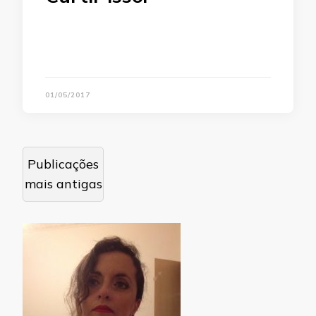
01/05/2017
Navegação
Publicações
por
mais antigas
posts