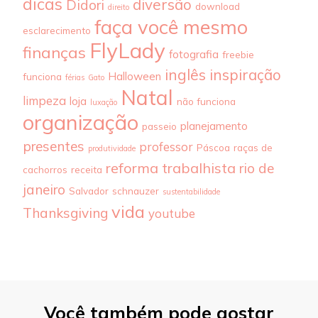
dicas
diversão
Didori
download
direito
faça você mesmo
esclarecimento
FlyLady
finanças
fotografia
freebie
inglês
inspiração
Halloween
funciona
férias
Gato
Natal
limpeza
loja
não funciona
luxação
organização
planejamento
passeio
presentes
professor
Páscoa
raças de
produtividade
reforma trabalhista
rio de
cachorros
receita
janeiro
Salvador
schnauzer
sustentabilidade
vida
Thanksgiving
youtube
Você também pode gostar