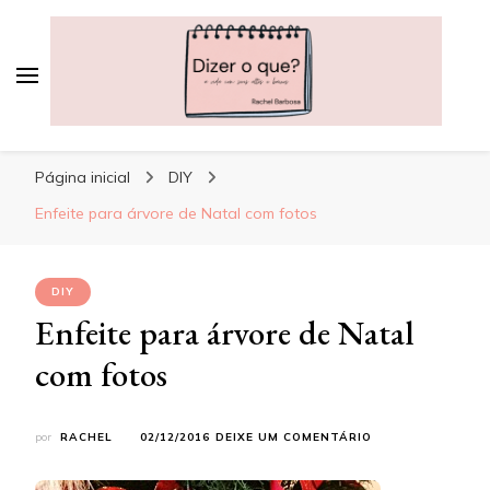
Dizer o que?
A vida, com seus altos e baixos
Página inicial
DIY
Enfeite para árvore de Natal com fotos
DIY
Enfeite para árvore de Natal
com fotos
EM
por
RACHEL
02/12/2016
DEIXE UM COMENTÁRIO
ENFEITE
PARA