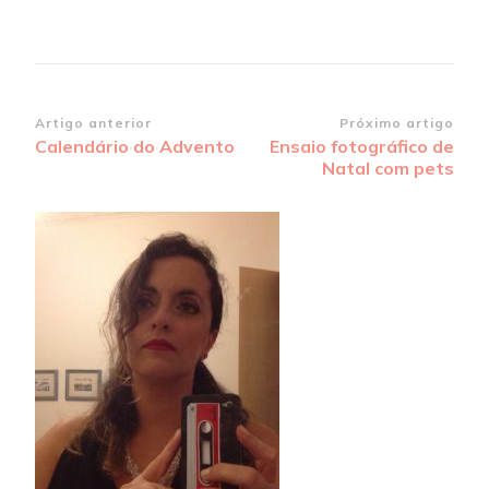
Navegação
Artigo anterior
Próximo artigo
Calendário do Advento
Ensaio fotográfico de
de
Natal com pets
post