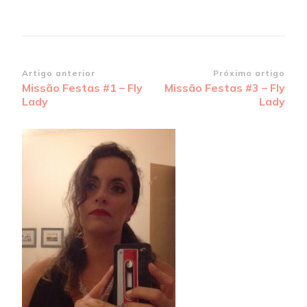
Navegação
Artigo anterior
Próximo artigo
Missão Festas #1 – Fly
Missão Festas #3 – Fly
de
Lady
Lady
post