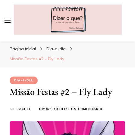
Dizer o que?
A vida, com seus altos e baixos
Página inicial
Dia-a-dia
Missão Festas #2 – Fly Lady
DIA-A-DIA
Missão Festas #2 – Fly Lady
EM
por
RACHEL
18/10/2018
DEIXE UM COMENTÁRIO
MISSÃO
FESTAS
#2
–