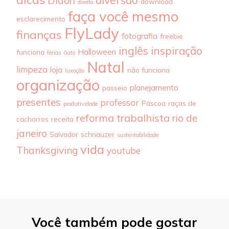
diversão
Didori
download
direito
faça você mesmo
esclarecimento
FlyLady
finanças
fotografia
freebie
inglês
inspiração
Halloween
funciona
férias
Gato
Natal
limpeza
loja
não funciona
luxação
organização
planejamento
passeio
presentes
professor
Páscoa
raças de
produtividade
reforma trabalhista
rio de
cachorros
receita
janeiro
Salvador
schnauzer
sustentabilidade
vida
Thanksgiving
youtube
Você também pode gostar