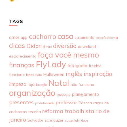
TAGS
casa
cachorro
amor
app
casamento
colocefalectomia
dicas
diversão
Didori
download
direito
faça você mesmo
esclarecimento
FlyLady
finanças
fotografia
freebie
inglês
inspiração
Halloween
funciona
férias
Gato
Natal
limpeza
loja
não funciona
luxação
organização
planejamento
passeio
presentes
professor
Páscoa
raças de
produtividade
reforma trabalhista
rio de
cachorros
receita
janeiro
Salvador
schnauzer
sustentabilidade