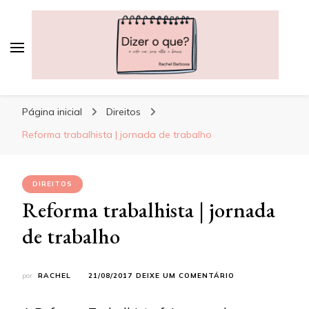
Dizer o que?
A vida, com seus altos e baixos
Página inicial
Direitos
Reforma trabalhista | jornada de trabalho
DIREITOS
Reforma trabalhista | jornada
de trabalho
EM
por
RACHEL
21/08/2017
DEIXE UM COMENTÁRIO
REFORMA
TRABALHISTA