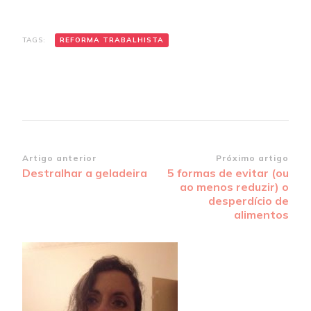
TAGS:
REFORMA TRABALHISTA
Navegação
Artigo anterior
Próximo artigo
Destralhar a geladeira
5 formas de evitar (ou
de
ao menos reduzir) o
post
desperdício de
alimentos