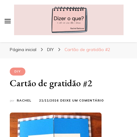
Dizer o que?
A vida, com seus altos e baixos
Página inicial
DIY
Cartão de gratidão #2
DIY
Cartão de gratidão #2
EM
por
RACHEL
21/11/2016
DEIXE UM COMENTÁRIO
CARTÃO
DE
GRATIDÃO
#2