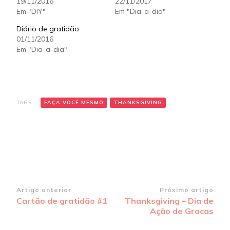
19/11/2016
22/11/2017
Em "DIY"
Em "Dia-a-dia"
Diário de gratidão
01/11/2016
Em "Dia-a-dia"
TAGS:
FAÇA VOCÊ MESMO
THANKSGIVING
Navegação
Artigo anterior
Próximo artigo
Cartão de gratidão #1
Thanksgiving – Dia de
de
Ação de Gracas
post