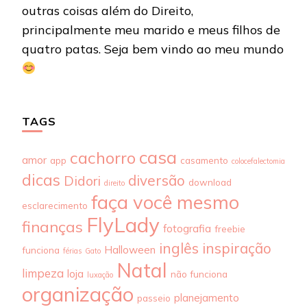
outras coisas além do Direito,
principalmente meu marido e meus filhos de
quatro patas. Seja bem vindo ao meu mundo
TAGS
casa
cachorro
amor
app
casamento
colocefalectomia
dicas
diversão
Didori
download
direito
faça você mesmo
esclarecimento
FlyLady
finanças
fotografia
freebie
inglês
inspiração
Halloween
funciona
férias
Gato
Natal
limpeza
loja
não funciona
luxação
organização
planejamento
passeio