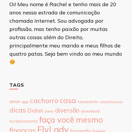
Oi! Meu nome é Rachel e tenho mais de 20
anos nessa estrada de comunicação
chamada Internet. Sou advogada por
profissão, mas tenho paixão por muitas
outras coisas além do Direito,
principalmente meu marido e meus filhos de
quatro patas. Seja bem vindo ao meu mundo
TAGS
casa
cachorro
amor
app
casamento
colocefalectomia
dicas
diversão
Didori
download
direito
faça você mesmo
esclarecimento
FlyLady
finanças
fotografia
freebie