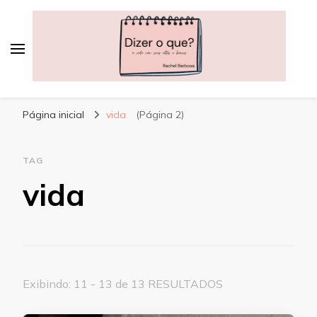
Dizer o que?
A vida, com seus altos e baixos
Página inicial
vida
(Página 2)
TAG
vida
Exibindo: 11 - 13 de 13 RESULTADOS