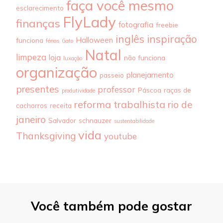
faça você mesmo
esclarecimento
FlyLady
finanças
fotografia
freebie
inglês
inspiração
Halloween
funciona
férias
Gato
Natal
limpeza
loja
não funciona
luxação
organização
planejamento
passeio
presentes
professor
Páscoa
raças de
produtividade
reforma trabalhista
rio de
cachorros
receita
janeiro
Salvador
schnauzer
sustentabilidade
vida
Thanksgiving
youtube
Você também pode gostar