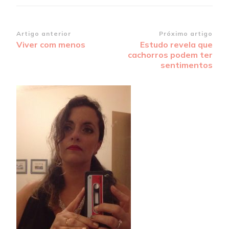
Navegação
Artigo anterior
Próximo artigo
Viver com menos
Estudo revela que
de
cachorros podem ter
post
sentimentos