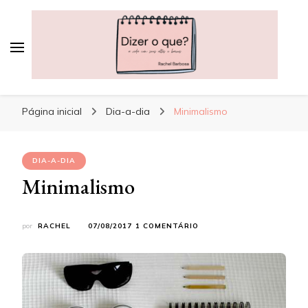
Dizer o que?
A vida, com seus altos e baixos
Página inicial
Dia-a-dia
Minimalismo
DIA-A-DIA
Minimalismo
EM
por
RACHEL
07/08/2017
1 COMENTÁRIO
MINIMALISMO